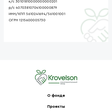
к/с 30101810000000000201
р/с 40703810704100000879
ИНН/КПП 5610241694/561001001
ОГРН 1215600005730
О фонде
Проекты