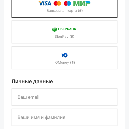
Банковская карта
(₽)
SberPay
(₽)
ЮMoney
(₽)
Личные данные