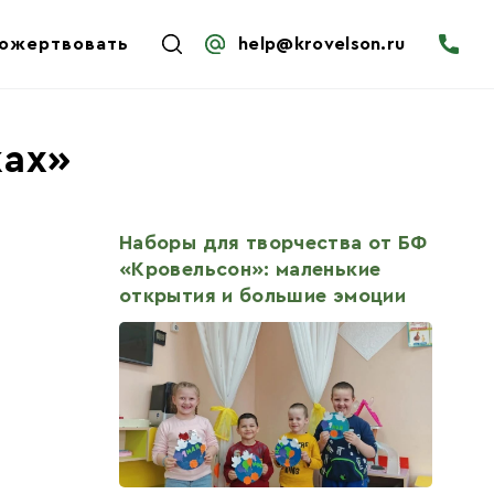
ожертвовать
help@krovelson.ru
ках»
Наборы для творчества от БФ
«Кровельсон»: маленькие
открытия и большие эмоции
детей