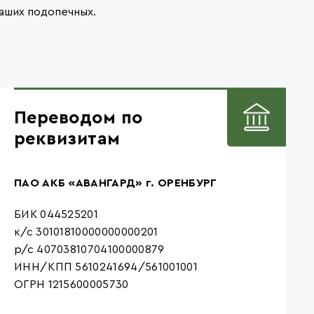
аших подопечных.
Переводом по
реквизитам
ПАО АКБ «АВАНГАРД» г. ОРЕНБУРГ
БИК 044525201
к/с 30101810000000000201
р/с 40703810704100000879
ИНН/КПП 5610241694/561001001
ОГРН 1215600005730