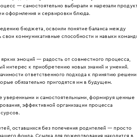
роцесс — самостоятельно выбирали и нарезали продук
еи оформления и сервировки блюда.
 ведению бюджета, освоили понятие баланса между
ть свои коммуникативные способности и навыки команд
 ярких эмоций — радость от совместного процесса,
ый интерес к приобретению новых знаний и умений.
начимости ответственного подхода к принятию решени
орые обязательно пригодятся им в будущем.
ее уверенными и самостоятельными, формируя ценные
рования, эффективной организации процесса
есурсов.
етей, оставшихся без попечения родителей — просто
ашего фонда. Ссылка для пожертвования находится в