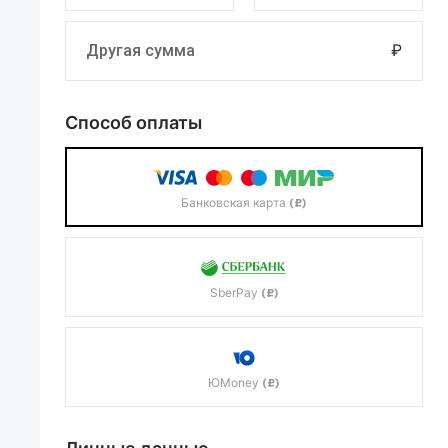
₽
Способ оплаты
Банковская карта
(₽)
SberPay
(₽)
ЮMoney
(₽)