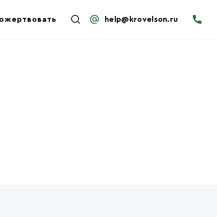
ожертвовать
help@krovelson.ru